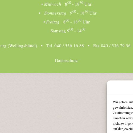
00
30
•
Mittwoch
8
- 18
Uhr
00
30
•
Donnerstag
9
- 18
Uhr
00
30
•
Freitag
8
- 18
Uhr
00
00
Samstag 9
- 14
urg (Wellingsbüttel) • Tel. 040 / 536 16 88 • Fax 040 / 536 79 9
Datenschutz
Wir setzen au
gewährleisten
Zustimmungsst
einsehen sowie
nicht zwingend
auf der jeweil